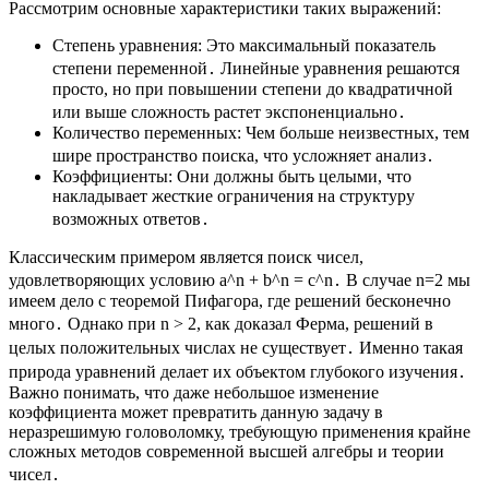
Рассмотрим основные характеристики таких выражений:
Степень уравнения: Это максимальный показатель
степени переменной․ Линейные уравнения решаются
просто, но при повышении степени до квадратичной
или выше сложность растет экспоненциально․
Количество переменных: Чем больше неизвестных, тем
шире пространство поиска, что усложняет анализ․
Коэффициенты: Они должны быть целыми, что
накладывает жесткие ограничения на структуру
возможных ответов․
Классическим примером является поиск чисел,
удовлетворяющих условию a^n + b^n = c^n․ В случае n=2 мы
имеем дело с теоремой Пифагора, где решений бесконечно
много․ Однако при n > 2, как доказал Ферма, решений в
целых положительных числах не существует․ Именно такая
природа уравнений делает их объектом глубокого изучения․
Важно понимать, что даже небольшое изменение
коэффициента может превратить данную задачу в
неразрешимую головоломку, требующую применения крайне
сложных методов современной высшей алгебры и теории
чисел․