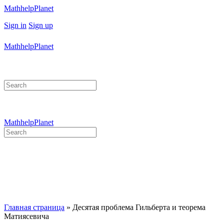
Toggle
MathhelpPlanet
Side
More
Sign in
Sign up
Panel
options
MathhelpPlanet
Search
for:
MathhelpPlanet
Search
for:
Close
search
Главная страница
»
Десятая проблема Гильберта и теорема
Матиясевича