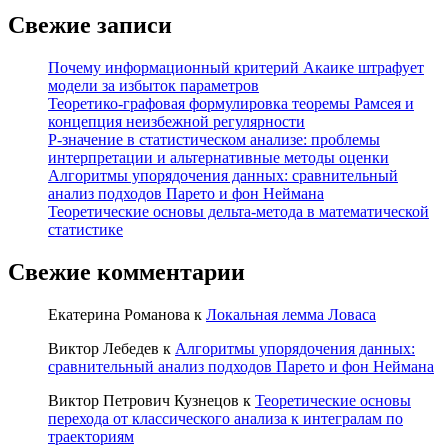
Свежие записи
Почему информационный критерий Акаике штрафует
модели за избыток параметров
Теоретико-графовая формулировка теоремы Рамсея и
концепция неизбежной регулярности
P-значение в статистическом анализе: проблемы
интерпретации и альтернативные методы оценки
Алгоритмы упорядочения данных: сравнительный
анализ подходов Парето и фон Неймана
Теоретические основы дельта-метода в математической
статистике
Свежие комментарии
Екатерина Романова
к
Локальная лемма Ловаса
Виктор Лебедев
к
Алгоритмы упорядочения данных:
сравнительный анализ подходов Парето и фон Неймана
Виктор Петрович Кузнецов
к
Теоретические основы
перехода от классического анализа к интегралам по
траекториям