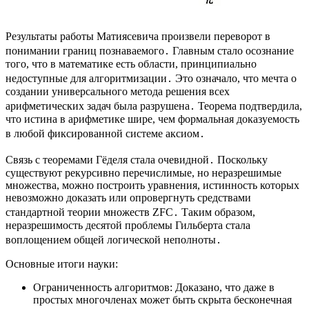
Результаты работы Матиясевича произвели переворот в
понимании границ познаваемого․ Главным стало осознание
того, что в математике есть области, принципиально
недоступные для алгоритмизации․ Это означало, что мечта о
создании универсального метода решения всех
арифметических задач была разрушена․ Теорема подтвердила,
что истина в арифметике шире, чем формальная доказуемость
в любой фиксированной системе аксиом․
Связь с теоремами Гёделя стала очевидной․ Поскольку
существуют рекурсивно перечислимые, но неразрешимые
множества, можно построить уравнения, истинность которых
невозможно доказать или опровергнуть средствами
стандартной теории множеств ZFC․ Таким образом,
неразрешимость десятой проблемы Гильберта стала
воплощением общей логической неполноты․
Основные итоги науки:
Ограниченность алгоритмов: Доказано, что даже в
простых многочленах может быть скрыта бесконечная