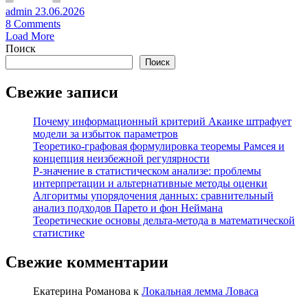
admin
23.06.2026
8
Comments
Load More
Поиск
Поиск
Свежие записи
Почему информационный критерий Акаике штрафует
модели за избыток параметров
Теоретико-графовая формулировка теоремы Рамсея и
концепция неизбежной регулярности
P-значение в статистическом анализе: проблемы
интерпретации и альтернативные методы оценки
Алгоритмы упорядочения данных: сравнительный
анализ подходов Парето и фон Неймана
Теоретические основы дельта-метода в математической
статистике
Свежие комментарии
Екатерина Романова
к
Локальная лемма Ловаса