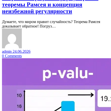
теоремы Рамсея и концепция
неизбежной регулярности
Думаете, что миром правит случайность? Теорема Рамсея
доказывает обратное! Погруз…
admin
24.06.2026
0
Comments