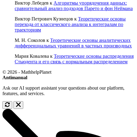
Виктор Лебедев
к
Алгоритмы упорядочения данных:
сравнительный анализ подходов Парето и фон Неймана
Виктор Петрович Кузнецов
к
Теоретические основы
перехода от классического анализа к интегралам по
траекториям
М. Н. Соколов
к
Теоретические основы аналитических
дифференциальных уравнений в частных производных
Мария Ковалева
к
Теоретические основы распределения
Стьюдента и его связь с нормальным распределением
© 2026 - MathhelpPlanet
Antimanual
Ask our AI support assistant your questions about our platform,
features, and services.