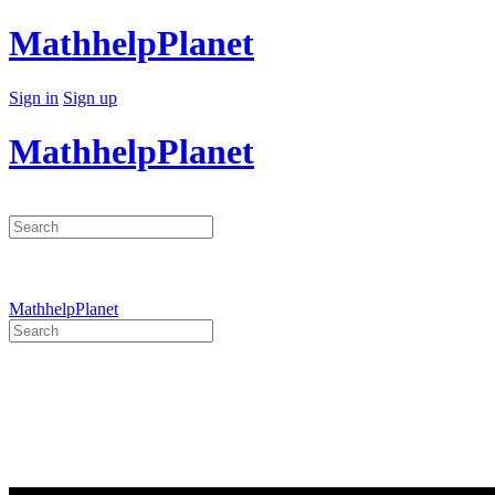
Toggle
MathhelpPlanet
Side
Panel
More
Sign in
Sign up
options
MathhelpPlanet
Search
for:
MathhelpPlanet
Search
for:
Close
search